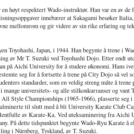
n høyt respektert Wado-instruktør. Han var en av de fø
sningsoppgaver innebærer at Sakagami besøker Italia, 
vne mellomrom og gir videre av sin rike erfaring og tek
yen Toyohashi, Japan, i 1944. Han begynte å trene i Wa
sning av Mr T. Suzuki ved Toyohashi Dojo.
Etter endt ut
an på Aichi University for å studere økonomi. Hans iver 
stemte seg for å fortsette å trene på City Dojo så vel s
studenters standarder, som en veldig streng måte å trene p
 i mange
universitets- og alle stilkonkurranser og vant
ll Style Championships (1965-1966), plasserte seg i 
minerte til slutt med å bli University Karate Club Capt
lentfulle av Karate-Ka. Ved uteksaminering fra Aichi U
any. På dette tidspunktet begynte Wado-Ryu Karate å 
illing i Nürnberg, Tyskland, av T. Suzuki.