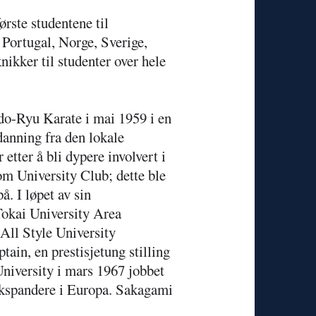
rste studentene til
Portugal, Norge, Sverige,
nikker til
studenter over hele
do-Ryu Karate i mai 1959 i en
danning fra den lokale
etter å bli dypere involvert i
om University Club; dette ble
å. I løpet av sin
 Tokai University Area
All Style University
ain, en prestisjetung stilling
niversity
i mars 1967 jobbet
ekspandere i Europa. Sakagami