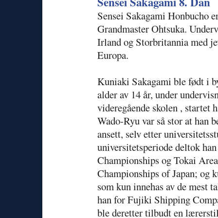
Sensei Sakagami 8. Dan
Sensei Sakagami Honbucho er e
Grandmaster Ohtsuka.
Undervi
Irland og Storbritannia med je
Europa.
Kuniaki Sakagami ble født i b
alder av 14 år, under undervi
videregående skolen , startet h
Wado-Ryu var så stor at han be
ansett, selv etter universitets
universitetsperiode deltok han
Championships og Tokai Area A
Championships of Japan; og kul
som kun innehas av de mest ta
han for Fujiki Shipping Comp
ble deretter tilbudt en lærerst