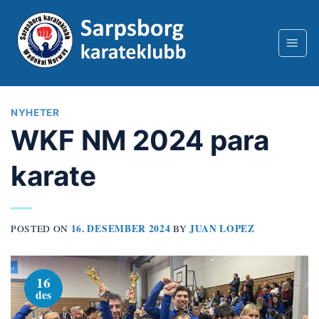
Skip
to
content
NYHETER
WKF NM 2024 para
karate
16. DESEMBER 2024
JUAN LOPEZ
POSTED ON
BY
16
des