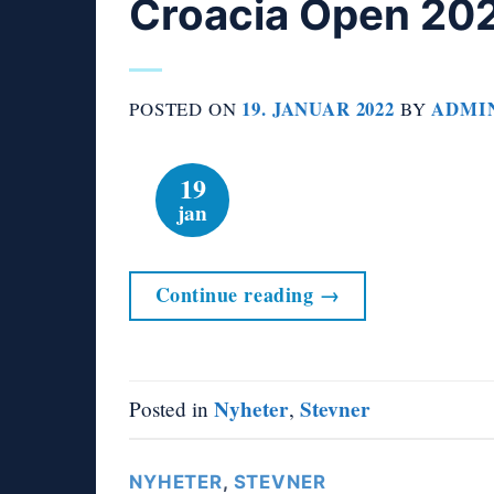
Croacia Open 20
19. JANUAR 2022
ADMI
POSTED ON
BY
19
jan
Continue reading
→
Nyheter
Stevner
Posted in
,
NYHETER
,
STEVNER