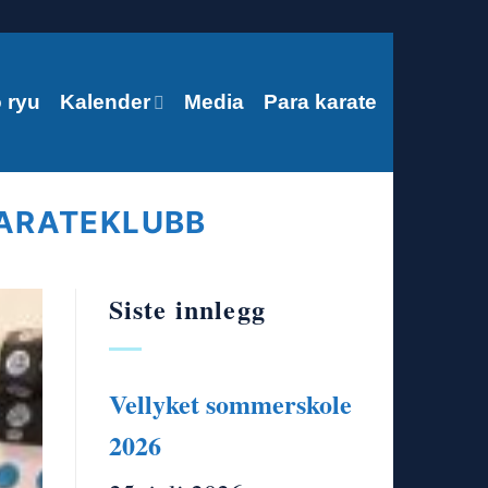
 ryu
Kalender
Media
Para karate
ARATEKLUBB
Siste innlegg
29
mar
Vellyket sommerskole
2026