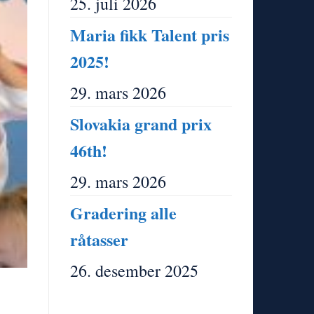
25. juli 2026
Maria fikk Talent pris
2025!
29. mars 2026
Slovakia grand prix
NYH
46th!
Maria fikk Tal
29. mars 2026
Gradering alle
Continue 
råtasser
26. desember 2025