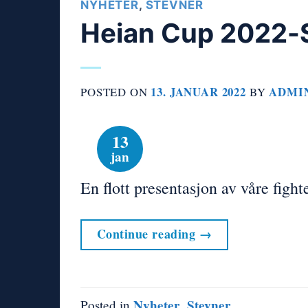
NYHETER
,
STEVNER
Heian Cup 2022-
13. JANUAR 2022
ADMI
POSTED ON
BY
13
jan
En flott presentasjon av våre figh
Continue reading
→
Nyheter
Stevner
Posted in
,