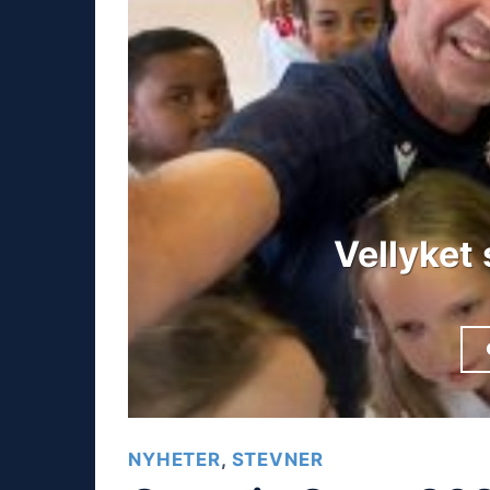
Vellyket
NYHETER
,
STEVNER