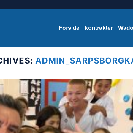
Forside
kontrakter
Wado
CHIVES:
ADMIN_SARPSBORGK